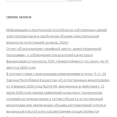
а
й
т
СВЕЖИЕ ЗАПИСИ
и
:
Информация о пропускной способности собственных линий
электропередачи и свободном объеме электрической
мощности подстанций за июль 2026 г
Отчет об исполнении тарифной сметы, инвестиционной
программы, о соблюдении показателей качества и
финансовая отчетность ТОО «Энерго-Инвест» по сроку до 01
августа 2026 года
В соответствии с внесенными изменениями в пункт 5 ст. 24
Закона Республики Казахстан «О естественных монополиях»
от 9 января 2026 года №254-VIII, введенные в действия с 12
июля 2026 года прием заявлений на выдачу технических
условий на подключение к сетям субъекта естественной
монополии или увеличение объема регулируемой услуги и
выдача результата его рассмотрения осуществляются