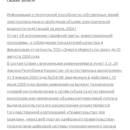
СВЕЖИЕ ЗАПИСИ
и
:
Информация о пропускной способности собственных линий
электропередачи и свободном объеме электрической
мощности подстанций за июль 2026 г
Отчет об исполнении тарифной сметы, инвестиционной
программы, о соблюдении показателей качества и
финансовая отчетность ТОО «Энерго-Инвест» по сроку до 01
августа 2026 года
В соответствии с внесенными изменениями в пункт 5 ст. 24
Закона Республики Казахстан «О естественных монополиях»
от 9 января 2026 года №254-VIII, введенные в действия с 12
июля 2026 года прием заявлений на выдачу технических
условий на подключение к сетям субъекта естественной
монополии или увеличение объема регулируемой услуги и
выдача результата его рассмотрения осуществляются
Государственной корпорацией «Правительство для
граждан», через веб-портал «цифрового правительства»,
посредством цифровой системы уполномоченного органа