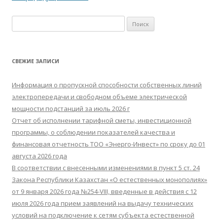
по
Н
записям
а
й
т
СВЕЖИЕ ЗАПИСИ
и
:
Информация о пропускной способности собственных линий
электропередачи и свободном объеме электрической
мощности подстанций за июль 2026 г
Отчет об исполнении тарифной сметы, инвестиционной
программы, о соблюдении показателей качества и
финансовая отчетность ТОО «Энерго-Инвест» по сроку до 01
августа 2026 года
В соответствии с внесенными изменениями в пункт 5 ст. 24
Закона Республики Казахстан «О естественных монополиях»
от 9 января 2026 года №254-VIII, введенные в действия с 12
июля 2026 года прием заявлений на выдачу технических
условий на подключение к сетям субъекта естественной