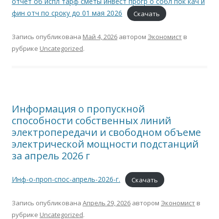
отчет об испл тарф сметы инвест прогр о собл пок кач и
фин отч по сроку до 01 мая 2026
Скачать
Запись опубликована
Май 4, 2026
автором
Экономист
в
рубрике
Uncategorized
.
Информация о пропускной
способности собственных линий
электропередачи и свободном объеме
электрической мощности подстанций
за апрель 2026 г
Инф-о-проп-спос-апрель-2026-г.
Скачать
Запись опубликована
Апрель 29, 2026
автором
Экономист
в
рубрике
Uncategorized
.