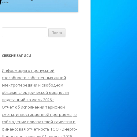
Н
а
й
т
СВЕЖИЕ ЗАПИСИ
и
:
Информация о пропускной
способности собственных линий
электропередачи и свободном
объеме электрической мощности
подстанций за июль 2026 г
Отчет об исполнении тарифной
сметы, инвестиционной программы, о
соблюдении показателей качества и
финансовая отчетность ТОО «Энерго-
Инвест» по сроку до 01 августа 2026