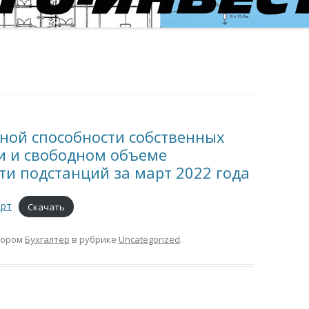
ной способности собственных
и и свободном объеме
и подстанций за март 2022 года
арт
Скачать
тором
Бухгалтер
в рубрике
Uncategorized
.