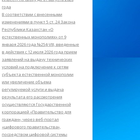
года
В соответствии с внесенными
изменениями в пункт 5 ст. 24 Закона
Республики Казахстан «О
естественных монополиях» от 9
января 2026 года №254-VIII, введенные
в действия с 12 июля 2026 года прием
заявлений на выдачу технических
условий на подключение к сетям
субъекта естественной монополии
или увеличение объема
регулируемой услуги и выдача
результата его рассмотрения
осуществляются Государственной
корпорацией «Правительство для
граждан», через веб-портал
«цифрового правительства»,
посредством цифровой системы