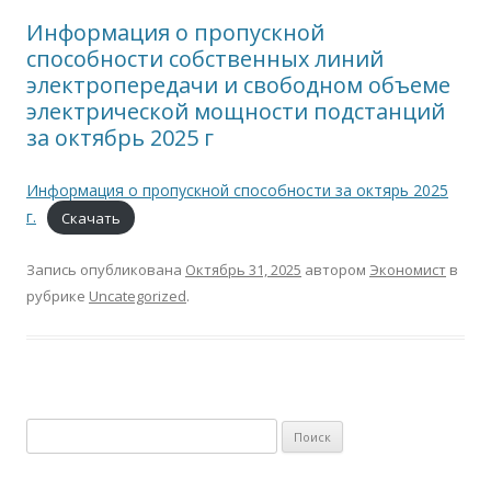
Информация о пропускной
способности собственных линий
электропередачи и свободном объеме
электрической мощности подстанций
за октябрь 2025 г
Информация о пропускной способности за октярь 2025
г.
Скачать
Запись опубликована
Октябрь 31, 2025
автором
Экономист
в
рубрике
Uncategorized
.
Н
а
й