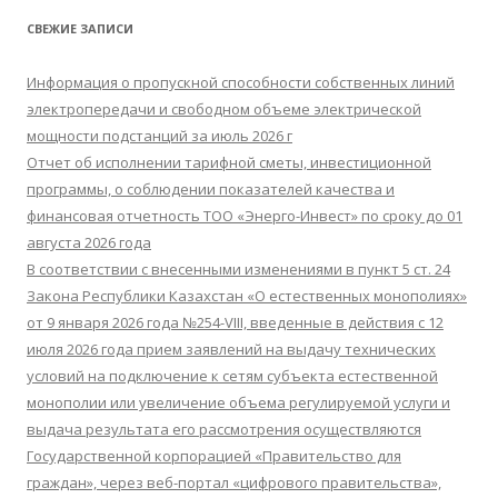
т
СВЕЖИЕ ЗАПИСИ
и
:
Информация о пропускной способности собственных линий
электропередачи и свободном объеме электрической
мощности подстанций за июль 2026 г
Отчет об исполнении тарифной сметы, инвестиционной
программы, о соблюдении показателей качества и
финансовая отчетность ТОО «Энерго-Инвест» по сроку до 01
августа 2026 года
В соответствии с внесенными изменениями в пункт 5 ст. 24
Закона Республики Казахстан «О естественных монополиях»
от 9 января 2026 года №254-VIII, введенные в действия с 12
июля 2026 года прием заявлений на выдачу технических
условий на подключение к сетям субъекта естественной
монополии или увеличение объема регулируемой услуги и
выдача результата его рассмотрения осуществляются
Государственной корпорацией «Правительство для
граждан», через веб-портал «цифрового правительства»,