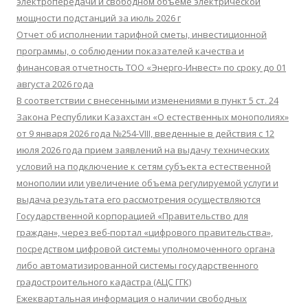
электропередачи и свободном объеме электрической
мощности подстанций за июль 2026 г
Отчет об исполнении тарифной сметы, инвестиционной
программы, о соблюдении показателей качества и
финансовая отчетность ТОО «Энерго-Инвест» по сроку до 01
августа 2026 года
В соответствии с внесенными изменениями в пункт 5 ст. 24
Закона Республики Казахстан «О естественных монополиях»
от 9 января 2026 года №254-VIII, введенные в действия с 12
июля 2026 года прием заявлений на выдачу технических
условий на подключение к сетям субъекта естественной
монополии или увеличение объема регулируемой услуги и
выдача результата его рассмотрения осуществляются
Государственной корпорацией «Правительство для
граждан», через веб-портал «цифрового правительства»,
посредством цифровой системы уполномоченного органа
либо автоматизированной системы государственного
градостроительного кадастра (АЦС ГГК)
Ежеквартальная информация о наличии свободных